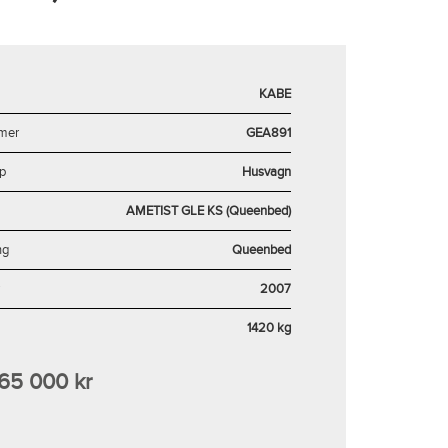
KABE
mer
GEA891
p
Husvagn
AMETIST GLE KS (Queenbed)
ng
Queenbed
2007
1420 kg
165 000 kr