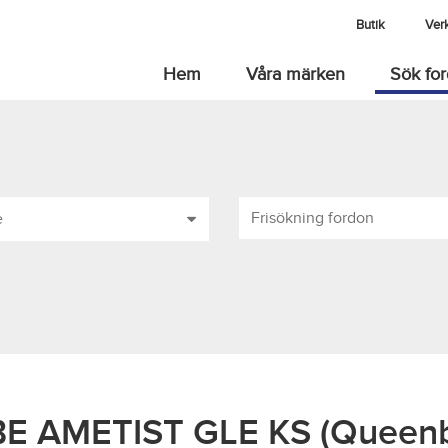
Butik
Ver
Hem
Våra märken
Sök fo
e
E AMETIST GLE KS (Queen