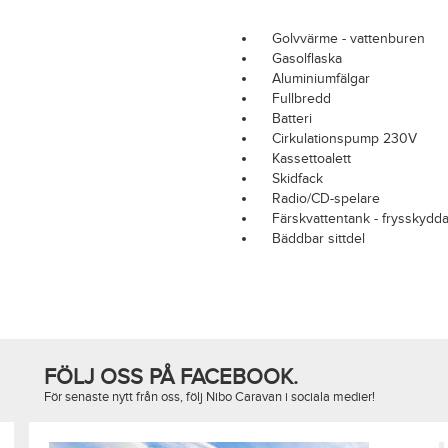
Golvvärme - vattenburen
Gasolflaska
Aluminiumfälgar
Fullbredd
Batteri
Cirkulationspump 230V
Kassettoalett
Skidfack
Radio/CD-spelare
Färskvattentank - frysskydd
Bäddbar sittdel
FÖLJ OSS PÅ FACEBOOK.
För senaste nytt från oss, följ Nibo Caravan i sociala medier!