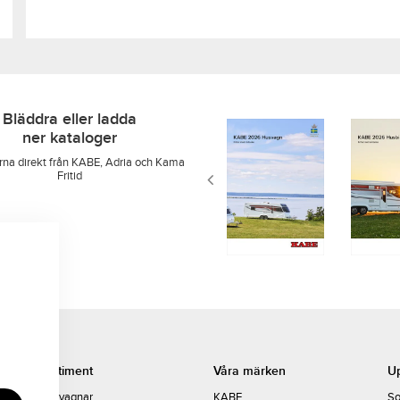
Bläddra eller ladda
ner kataloger
rna direkt från KABE, Adria och Kama
Fritid
Sortiment
Våra märken
U
Husvagnar
KABE
So