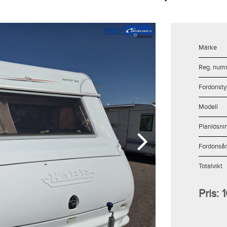
Märke
Reg. num
Fordonsty
Modell
Planlösni
Fordonsår
Totalvikt
Pris: 