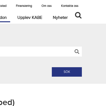
kstad
Finansiering
Om oss
Kontakta oss
(current)
rdon
Upplev KABE
Nyheter
bed)