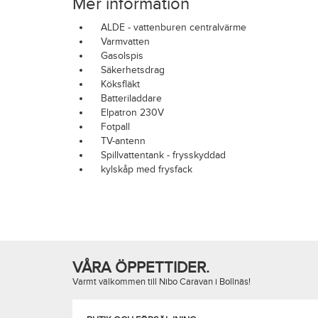
Mer information
ALDE - vattenburen centralvärme
Varmvatten
Gasolspis
Säkerhetsdrag
Köksfläkt
Batteriladdare
Elpatron 230V
Fotpall
TV-antenn
Spillvattentank - frysskyddad
kylskåp med frysfack
VÅRA ÖPPETTIDER.
Varmt välkommen till Nibo Caravan i Bollnäs!