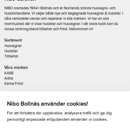
NIBO startades 1964 i Bollnäs och är Norrlands största husvagns- och
husbilshandlare. Vi säljer både nya och begagnade husvagnar & husbilar. I
våra verkstäder servar och reparerar vi alla märken. Vi har en stor
inomhushall där vi visar husbilar och husvagnar. I vår stora butik kan du
strosa omkring bland tillbehör och fritid. Välkommen in!
Sortiment
Husvagnar
Husbilar
Tillbehör
Våra märken
KABE
Adria
Kama Fritid
Upplev KABE
Sortiment 2026
Nibo Bollnäs använder cookies!
Bygg din Kabe
Nyheter
För att förbättra din upplevelse, analysera trafik och ge dig
Kabe Youtube
personligt anpassade erbjudanden använder vi cookies.
Kabe Finans
Kabe 360-visning