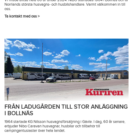
Vi firade alltså hela 60 år under 2024. NIBO startades 1964 i Bollnäs och är
Norrlands största husvagns- och husbilshandlare. Varmt välkommen in till
oss.
Ta kontakt med oss >
FRÅN LADUGÅRDEN TILL STOR ANLÄGGNING
I BOLLNÄS
1964 startade KG Nilsson husvagnsförsäljning i Gävle. I dag, 60 år senare,
erbjuder Nibo Caravan husvagnar, husbilar och tillbehör till
campingentusiaster över hela landet.