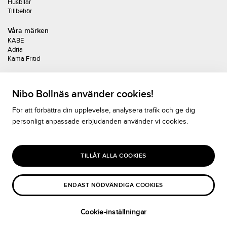
Husbilar
Tillbehör
Våra märken
KABE
Adria
Kama Fritid
Upplev KABE
Sortiment 2026
Nibo Bollnäs använder cookies!
Bygg din Kabe
Nyheter
För att förbättra din upplevelse, analysera trafik och ge dig
Kabe Youtube
personligt anpassade erbjudanden använder vi cookies.
Kabe Finans
Kabe 360-visning
Kontakta oss
TILLÅT ALLA COOKIES
Nibo Caravan
Renshammarvägen 16, Bollnäs
Växel 0278-17290
ENDAST NÖDVÄNDIGA COOKIES
Epost
Personuppgifter
Cookie-inställningar
Cookiepolicy