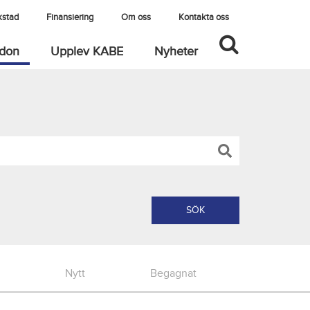
kstad
Finansiering
Om oss
Kontakta oss
(current)
rdon
Upplev KABE
Nyheter
Nytt
Begagnat