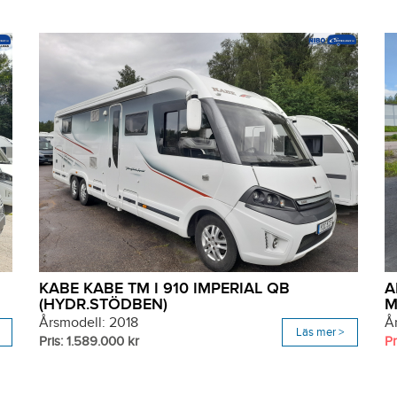
KABE KABE TM I 910 IMPERIAL QB
A
(HYDR.STÖDBEN)
M
Årsmodell: 2018
Å
Läs mer >
Pris: 1.589.000 kr
Pr