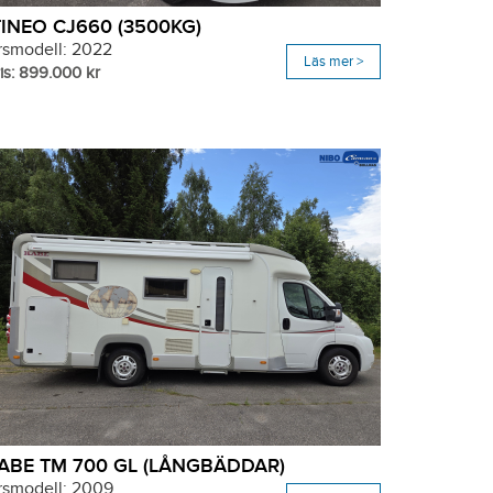
TINEO CJ660 (3500KG)
rsmodell: 2022
Läs mer >
is: 899.000 kr
ABE TM 700 GL (LÅNGBÄDDAR)
rsmodell: 2009