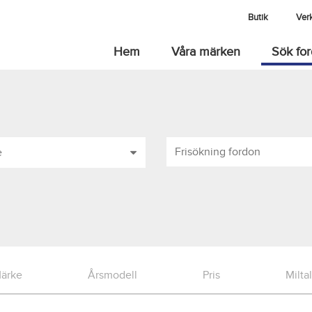
Butik
Ver
Hem
Våra märken
Sök fo
e
ärke
Årsmodell
Pris
Miltal