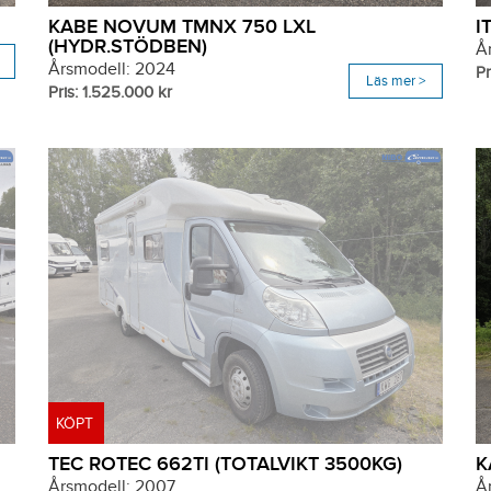
KABE NOVUM TMNX 750 LXL
I
(HYDR.STÖDBEN)
Å
Årsmodell: 2024
Pr
Läs mer >
Pris: 1.525.000 kr
KÖPT
TEC ROTEC 662TI (TOTALVIKT 3500KG)
K
Årsmodell: 2007
Å