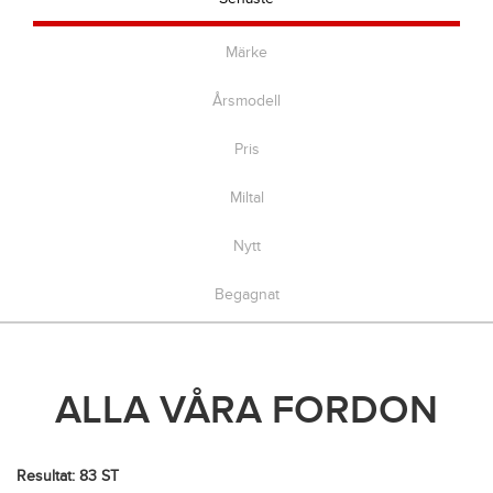
Märke
Årsmodell
Pris
Miltal
Nytt
Begagnat
ALLA VÅRA FORDON
Resultat: 83 ST