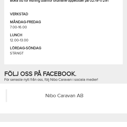
Boka tid för visning utanför ordinarie öppettider på 0278-17291
VERKSTAD
MÅNDAG-FREDAG
7.00-16.00
LUNCH
12.00-13.00
LÖRDAG-SÖNDAG
STÄNGT
FÖLJ OSS PÅ FACEBOOK.
För senaste nytt från oss, följ Nibo Caravan i sociala medier!
Nibo Caravan AB