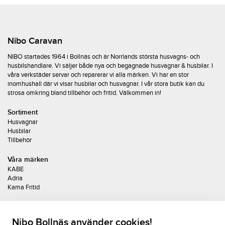
Nibo Caravan
NIBO startades 1964 i Bollnäs och är Norrlands största husvagns- och
husbilshandlare. Vi säljer både nya och begagnade husvagnar & husbilar. I
våra verkstäder servar och reparerar vi alla märken. Vi har en stor
inomhushall där vi visar husbilar och husvagnar. I vår stora butik kan du
strosa omkring bland tillbehör och fritid. Välkommen in!
Sortiment
Husvagnar
Husbilar
Tillbehör
Våra märken
KABE
Adria
Kama Fritid
Upplev KABE
Sortiment 2026
Nibo Bollnäs använder cookies!